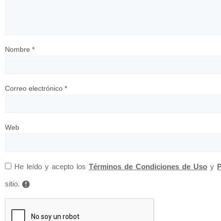
Nombre
*
Correo electrónico
*
Web
He leído y acepto los
Términos de Condiciones de Uso
y
P
sitio.